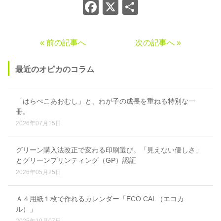
Facebook
X
共
有
« 前の記事へ
次の記事へ »
最近のオピカのコラム
「はらぺこあおむし」と、わが子の成長を重ねる特別な一
冊。
2026年07月15日
グリーン購入法改正で変わる印刷選び。「見えない優しさ」
とグリーンプリンティング（GP）認証
2026年05月25日
Ａ４用紙１枚で作れるカレンダー「ECO CAL（エコカ
ル）」
2025年10月07日