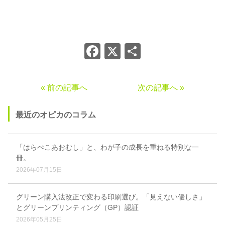
Facebook
X
共
有
« 前の記事へ
次の記事へ »
最近のオピカのコラム
「はらぺこあおむし」と、わが子の成長を重ねる特別な一
冊。
2026年07月15日
グリーン購入法改正で変わる印刷選び。「見えない優しさ」
とグリーンプリンティング（GP）認証
2026年05月25日