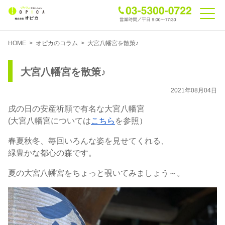
HOME
>
オピカのコラム
>
大宮八幡宮を散策♪
大宮八幡宮を散策♪
2021年08月04日
戌の日の安産祈願で有名な大宮八幡宮
(大宮八幡宮については
こちら
を参照）
春夏秋冬、毎回いろんな姿を見せてくれる、
緑豊かな都心の森です。
夏の大宮八幡宮をちょっと覗いてみましょう～。