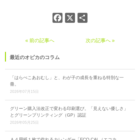
Facebook
X
共
有
« 前の記事へ
次の記事へ »
最近のオピカのコラム
「はらぺこあおむし」と、わが子の成長を重ねる特別な一
冊。
2026年07月15日
グリーン購入法改正で変わる印刷選び。「見えない優しさ」
とグリーンプリンティング（GP）認証
2026年05月25日
Ａ４用紙１枚で作れるカレンダー「ECO CAL（エコカ